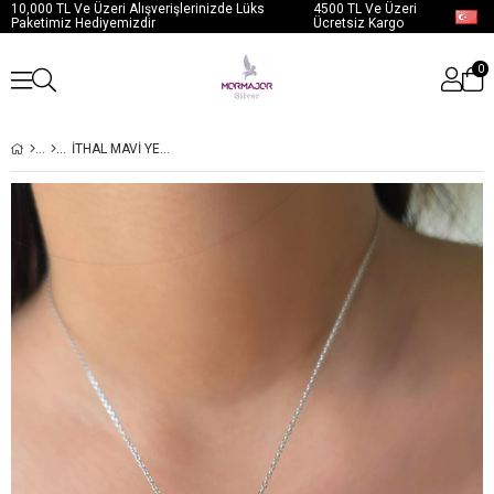
10,000 TL Ve Üzeri Alışverişlerinizde Lüks
4500 TL Ve Üzeri
Paketimiz Hediyemizdir
Ücretsiz Kargo
0
İTHAL MAVİ YEŞİL BAGET DAMLA GÜMÜŞ KOLYE