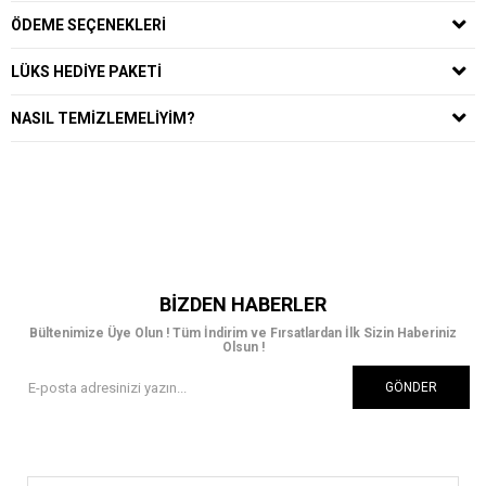
ÖDEME SEÇENEKLERI
LÜKS HEDIYE PAKETI
NASIL TEMIZLEMELIYIM?
BIZDEN HABERLER
Bültenimize Üye Olun ! Tüm İndirim ve Fırsatlardan İlk Sizin Haberiniz
Olsun !
GÖNDER