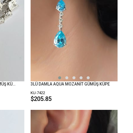
ÇİFT MOZANİT KARE DAMLA GÜMÜŞ KÜPE
3LÜ DAMLA AQUA MOZANİT GÜMÜŞ KÜPE
KU-7422
$205.85