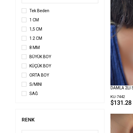
Tek Beden
1 CM
1,5 CM
1.2 CM
8 MM
BÜYÜK BOY
KÜÇÜK BOY
ORTA BOY
S/MINI
SAĞ
KU-7442
$131.28
SOL
Tek Ebat
RENK