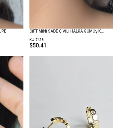
ÜPE
ÇİFT MİNİ SADE ÇİVİLİ HALKA GÜMÜŞ KÜPE
KU-7428
$50.41