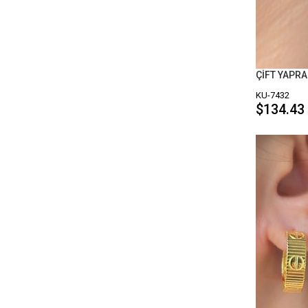
Piercing
Vücut Aksesuarları
Şahmeran
KU-7432
$134.43