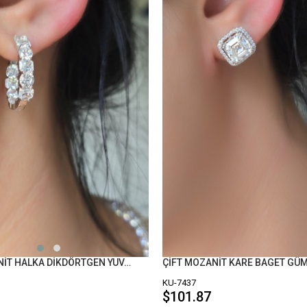
ÇİFT MOZANİT HALKA DİKDÖRTGEN YUVARLAK GÜMÜŞ KÜPE
ÇİFT MOZANİT KARE BAGET GÜ
KU-7437
$101.87