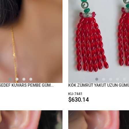
DAMLA 2Lİ SEDEF KUVARS PEMBE GÜMÜŞ KÜPE
KÖK ZÜMRÜT YAKUT UZUN GÜM
KU-7441
$630.14