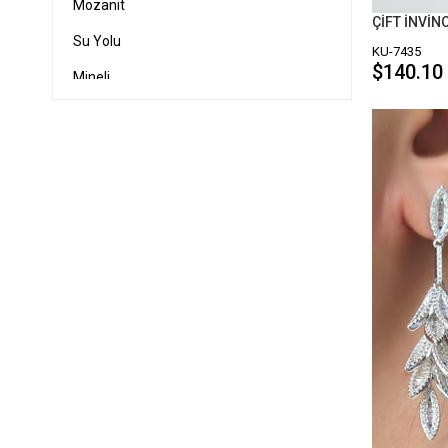
Mozanit
ÇİFT İNVİN
Su Yolu
KU-7435
$140.10
Mineli
Lüks Paketler
Sertifikalı Su Yolu
Saat
RED CARPET (KIRMIZI HALI)
Yeni
Yüzük
Kolye
Bileklik
Kıkırdak Küpe
Halhal