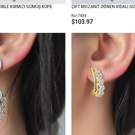
CİBLE KIRMIZI GÜMÜŞ KÜPE
KU-7434
$103.97