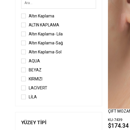
Altın Kaplama
ALTIN KAPLAMA
Altın Kaplama- Lila
Altın Kaplama-Sağ
Altın Kaplama-Sol
AQUA
BEYAZ
KIRMIZI
LACİVERT
LİLA
MAVİ
MAVİ-PEMBE
KU-7439
YÜZEY TIPI
MİNT
$174.34