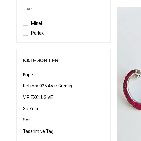
MOR
PEMBE
Mineli
Parlak
KATEGORILER
Küpe
Pırlanta 925 Ayar Gümüş
VIP EXCLUSIVE
Su Yolu
Set
Tasarim ve Taş