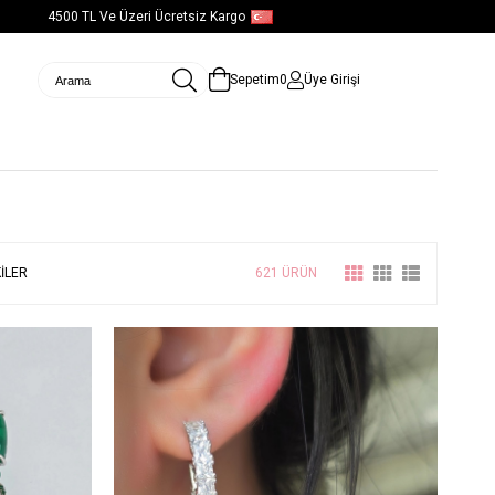
4500 TL Ve Üzeri Ücretsiz Kargo
Türkçe - USD
Sepetim
0
Üye Girişi
ILER
621 ÜRÜN