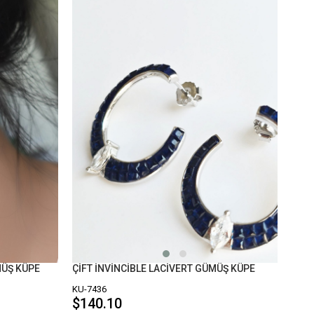
ÇİFT İNVİNCİBLE LACİVERT GÜMÜŞ KÜPE
MÜŞ KÜPE
KU-7436
$140.10