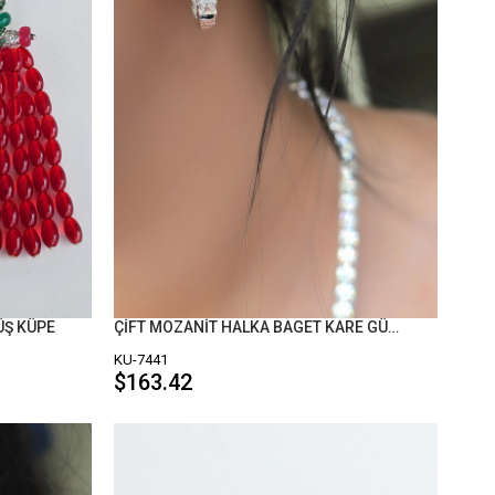
ÜŞ KÜPE
ÇİFT MOZANİT HALKA BAGET KARE GÜMÜŞ KÜPE
KU-7441
$163.42