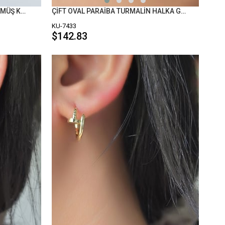
ÇİFT MOZANİT DÖNEN VİDALI GÜMÜŞ KÜPE
ÇİFT OVAL PARAİBA TURMALİN HALKA GÜMÜŞ KÜPE
KU-7433
$142.83