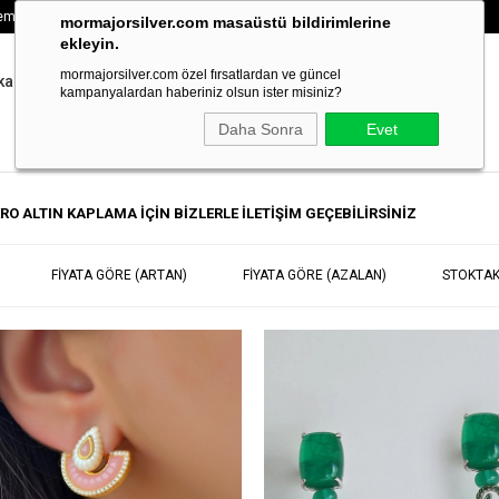
emizdir
mormajorsilver.com masaüstü bildirimlerine
ekleyin.
mormajorsilver.com özel fırsatlardan ve güncel
kalı Su Yolu
VIP EXCLUSIVE
kampanyalardan haberiniz olsun ister misiniz?
Daha Sonra
Evet
RO ALTIN KAPLAMA İÇİN BİZLERLE İLETİŞİM GEÇEBİLİRSİNİZ
FIYATA GÖRE (ARTAN)
FIYATA GÖRE (AZALAN)
STOKTAK