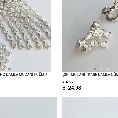
DRAGON WİNG DAMLA MOZANİT GÜMÜŞ KÜPE
KU-7424
$124.98