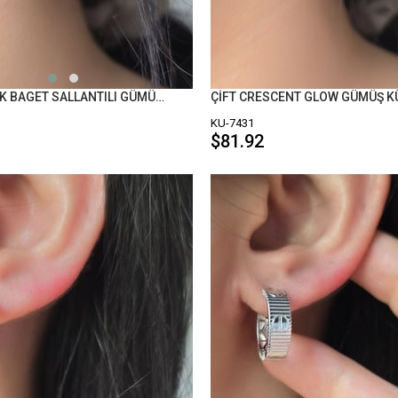
ÇİFT YAPRAK BAGET SALLANTILI GÜMÜŞ KÜPE
ÇİFT CRESCENT GLOW GÜMÜŞ K
KU-7431
$81.92