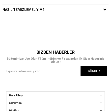
NASIL TEMIZLEMELIYIM?
BIZDEN HABERLER
Bültenimize Üye Olun ! Tüm İndirim ve Fırsatlardan İlk Sizin Haberiniz
Olsun !
GÖNDER
Bize Ulaşın
Kurumsal
Bilgiler