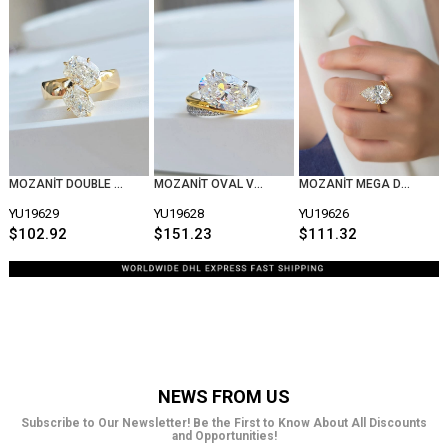
MOZANİT DOUBLE KALIN GÜMÜŞ YÜZÜK
MOZANİT OVAL VE SADE TAŞLI GÜMÜŞ YÜZÜK
MOZANİT MEGA DAMLA GÜMÜŞ YÜZÜK
YU19629
YU19628
YU19626
$102.92
$151.23
$111.32
NEWS FROM US
Subscribe to Our Newsletter! Be the First to Know About All Discounts
and Opportunities!