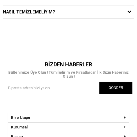
NASIL TEMIZLEMELIYIM?
BIZDEN HABERLER
Bültenimize Üye Olun ! Tüm İndirim ve Fırsatlardan İlk Sizin Haberiniz
Olsun !
GÖNDER
Bize Ulaşın
Kurumsal
Bilgiler