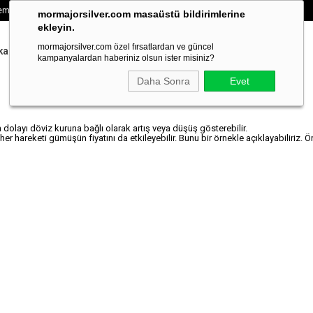
emizdir
mormajorsilver.com masaüstü bildirimlerine
ekleyin.
mormajorsilver.com özel fırsatlardan ve güncel
kalı Su Yolu
VIP EXCLUSIVE
kampanyalardan haberiniz olsun ister misiniz?
Daha Sonra
Evet
Fiyat Değişiklikleri
an dolayı döviz kuruna bağlı olarak artış veya düşüş gösterebilir.
r hareketi gümüşün fiyatını da etkileyebilir. Bunu bir örnekle açıklayabiliriz. Ö
gletagmanager.com/gtag/js?id=AW-10833254004"></script> <script> window.dataL
 'AW-10833254004'); </script>