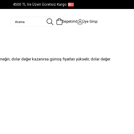
4500 TL Ve Üzeri Ücretsiz Kargo
Türkçe - USD
Sepetim
0
Üye Girişi
rneğin; dolar değer kazanırsa gümüş fiyatları yükselir, dolar değer
ayer = window.dataLayer || []; function gtag()