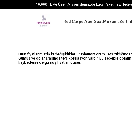
10,000 TL Ve Üzeri Alışverişlerinizde Lüks Paketimiz Hediy
Red Carpet
Yeni
Saat
Mozanit
Sertifi
Ürün fiyatlarımızda ki değişiklikler, ürünlerimiz gram ile tartıldığınd
Gümüş ve dolar arasında ters korelasyon vardır. Bu sebeple doların he
kaybederse de gümüş fiyatları düşer.
<!-- Google tag (gtag.js) --> <script async src="https://www.goo
{dataLayer.push(arguments);} gtag('js', new Date()); gtag('config',